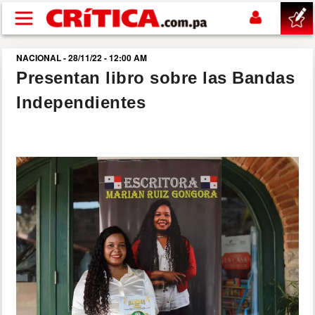
Pasar al contenido principal
NACIONAL - 28/11/22 - 12:00 AM
buscar
Presentan libro sobre las Bandas
Independientes
SUCESOS
NACIONAL
POLÍTICA
SHOW
DEPORTES
MUNDO