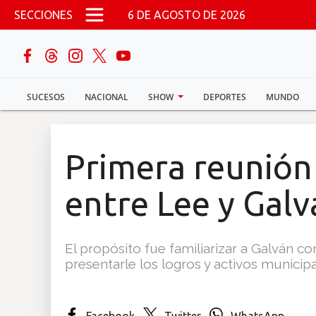
Pasar al contenido principal
SECCIONES
6 DE AGOSTO DE 2026
buscar
SUCESOS
NACIONAL
SHOW
DEPORTES
MUNDO
Sucesos
Nacional
Primera reunión 
Política
entre Lee y Galv
Show
El propósito fue familiarizar a Galván c
Deportes
presentarle los logros y activos municipa
Mundo
Facebook
Twitter
WhatsApp