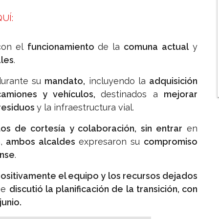
UÍ:
on el
funcionamiento
de la
comuna actual
y
ales
.
durante su
mandato,
incluyendo la
adquisición
camiones y vehículos,
destinados a
mejorar
 residuos
y la infraestructura vial.
os de cortesía y colaboración,
sin entrar
en
n
,
ambos alcaldes
expresaron su
compromiso
ense
.
ositivamente el equipo y los recursos dejados
se
discutió la planificación de la transición, con
junio.