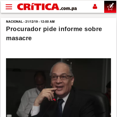
Pasar al contenido principal
NACIONAL - 21/12/19 - 12:00 AM
buscar
Procurador pide informe sobre
masacre
SUCESOS
NACIONAL
POLÍTICA
SHOW
DEPORTES
MUNDO