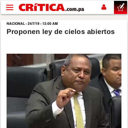
Pasar al contenido principal
NACIONAL - 24/7/19 - 12:00 AM
buscar
Proponen ley de cielos abiertos
SUCESOS
NACIONAL
POLÍTICA
SHOW
DEPORTES
MUNDO