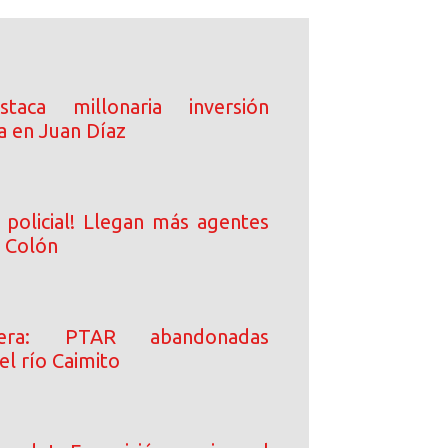
taca millonaria inversión
a en Juan Díaz
 policial! Llegan más agentes
a Colón
era: PTAR abandonadas
l río Caimito