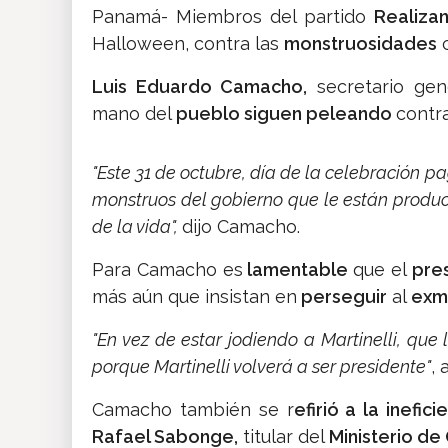
Panamá- Miembros del partido
Realiza
Halloween, contra las
monstruosidades
c
Luis Eduardo Camacho,
secretario gene
mano del
pueblo siguen peleando
contra
"Este 31 de octubre, día de la celebración p
monstruos del gobierno que le están produc
de la vida",
dijo Camacho.
Para Camacho es
lamentable
que el
pre
más aún que insistan en
perseguir
al
exma
"En vez de estar jodiendo a Martinelli, qu
porque Martinelli volverá a ser presidente"
, 
Camacho también se r
efirió a la inefic
Rafael Sabonge,
titular del
Ministerio de 