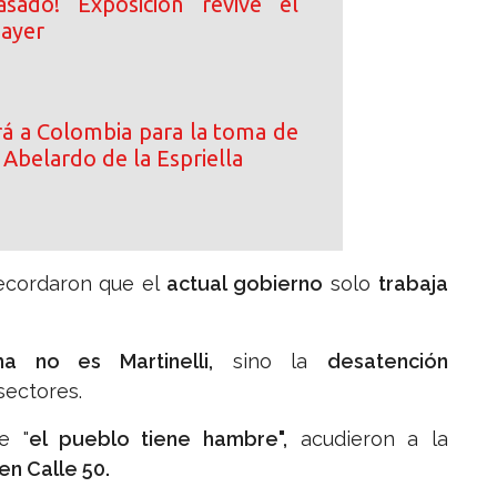
asado! Exposición revive el
 ayer
ará a Colombia para la toma de
Abelardo de la Espriella
cordaron que el
actual gobierno
solo
trabaja
a no es Martinelli,
sino la
desatención
sectores.
e "
el pueblo tiene hambre",
acudieron a la
en Calle 50.