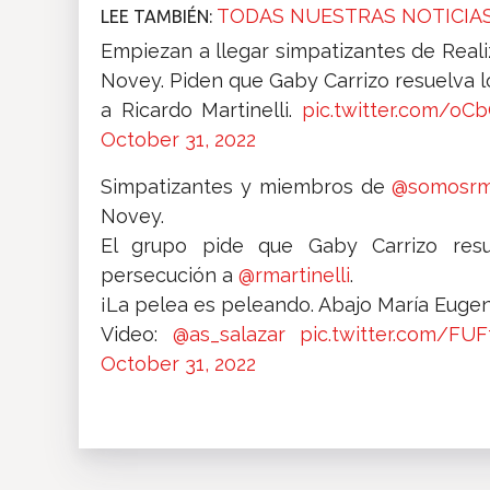
TODAS NUESTRAS NOTICIAS
LEE TAMBIÉN:
Empiezan a llegar simpatizantes de Reali
Novey. Piden que Gaby Carrizo resuelva 
a Ricardo Martinelli.
pic.twitter.com/o
October 31, 2022
Simpatizantes y miembros de
@somosr
Novey.
El grupo pide que Gaby Carrizo res
persecución a
@rmartinelli
.
¡La pelea es peleando. Abajo María Eugeni
Video:
@as_salazar
pic.twitter.com/FU
October 31, 2022