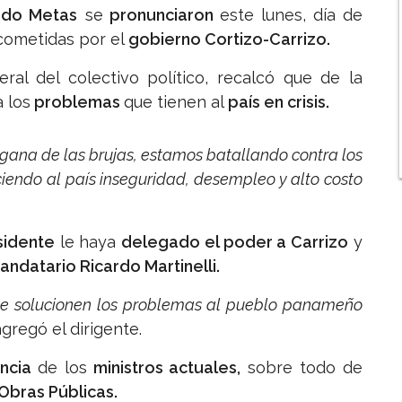
ndo Metas
se
pronunciaron
este lunes, día de
ometidas por el
gobierno Cortizo-Carrizo.
ral del colectivo político, recalcó que de la
 los
problemas
que tienen al
país en crisis.
agana de las brujas, estamos batallando contra los
iendo al país inseguridad, desempleo y alto costo
sidente
le haya
delegado el poder a Carrizo
y
ndatario Ricardo Martinelli.
e le solucionen los problemas al pueblo panameño
agregó el dirigente.
iencia
de los
ministros actuales,
sobre todo de
Obras Públicas.