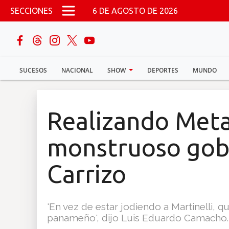
Pasar al contenido principal
SECCIONES
6 DE AGOSTO DE 2026
buscar
SUCESOS
NACIONAL
SHOW
DEPORTES
MUNDO
Sucesos
Nacional
Realizando Meta
Política
monstruoso gobi
Show
Carrizo
Deportes
'En vez de estar jodiendo a Martinelli, 
panameño', dijo Luis Eduardo Camacho.
Mundo