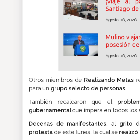
¡Viaje al p
Santiago de
Agosto 06, 2026
Mulino viaj
posesión de 
Agosto 06, 2026
Otros miembros de
Realizando Metas
re
para un
grupo selecto de personas.
También recalcaron que el
problem
gubernamental
que impera en todos los 
Decenas de manifestantes
, al
grito
d
protesta
de este lunes, la cual se
realizó 