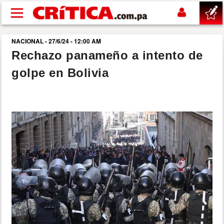
Pasar al contenido principal
NACIONAL - 27/6/24 - 12:00 AM
buscar
Rechazo panameño a intento de
golpe en Bolivia
SUCESOS
NACIONAL
POLÍTICA
SHOW
DEPORTES
MUNDO