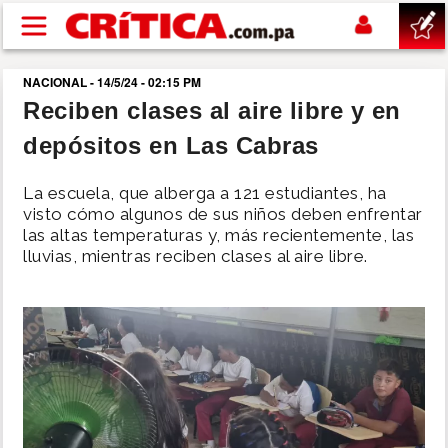
Pasar al contenido principal
NACIONAL - 14/5/24 - 02:15 PM
buscar
Reciben clases al aire libre y en
depósitos en Las Cabras
SUCESOS
La escuela, que alberga a 121 estudiantes, ha
NACIONAL
visto cómo algunos de sus niños deben enfrentar
las altas temperaturas y, más recientemente, las
lluvias, mientras reciben clases al aire libre.
POLÍTICA
SHOW
DEPORTES
MUNDO