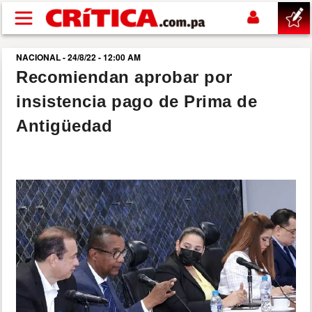
Pasar al contenido principal
NACIONAL - 24/8/22 - 12:00 AM
buscar
Recomiendan aprobar por
insistencia pago de Prima de
SUCESOS
Antigüedad
NACIONAL
POLÍTICA
SHOW
DEPORTES
MUNDO