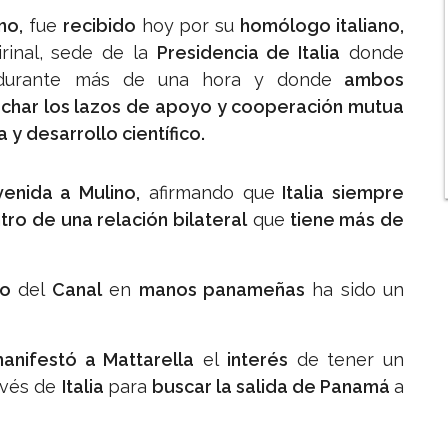
no,
fue
recibido
hoy por su
homólogo italiano,
irinal, sede de la
Presidencia de Italia
donde
urante más de una hora y donde
ambos
echar los lazos de apoyo y cooperación mutua
y desarrollo científico.
venida a Mulino,
afirmando que
Italia siempre
ro de una relación bilateral
que
tiene más de
jo
del
Canal
en
manos panameñas
ha sido un
anifestó a Mattarella
el
interés
de tener un
avés de
Italia
para
buscar la salida de Panamá
a