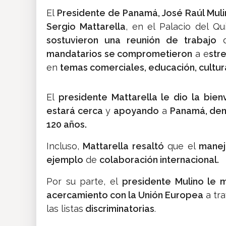
El
Presidente de Panamá, José Raúl Muli
Sergio Mattarella
, en el Palacio del Qu
sostuvieron una reunión de trabajo
d
mandatarios se comprometieron
a e
str
en
temas comerciales, educación, cultura 
El
presidente Mattarella le dio la bien
estará cerca
y
apoyando
a
Panamá, dent
120 años.
Incluso,
Mattarella resaltó
que el
mane
ejemplo
de
colaboración internacional.
Por su parte, el
presidente Mulino le m
acercamiento con la Unión Europea
a tr
las listas
discriminatorias
.