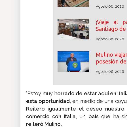
Agosto 06, 2026
¡Viaje al p
Santiago de
Agosto 06, 2026
Mulino viaj
posesión de 
Agosto 06, 2026
“Estoy muy h
orrado de estar aquí en Itali
esta oportunidad
, en medio de una coy
Reitero igualmente el deseo nuestro 
comercio con Italia,
un
país
que ha si
reiteró Mulino.