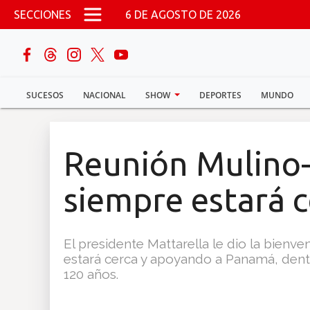
Pasar al contenido principal
SECCIONES
6 DE AGOSTO DE 2026
buscar
SUCESOS
NACIONAL
SHOW
DEPORTES
MUNDO
Sucesos
Nacional
Reunión Mulino-M
Política
siempre estará 
Show
El presidente Mattarella le dio la bienve
Deportes
estará cerca y apoyando a Panamá, dentr
120 años.
Mundo