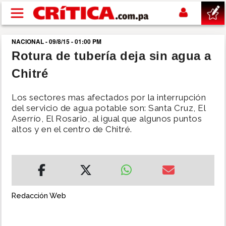
Pasar al contenido principal
NACIONAL - 09/8/15 - 01:00 PM
buscar
Rotura de tubería deja sin agua a
Chitré
SUCESOS
Los sectores mas afectados por la interrupción
NACIONAL
del servicio de agua potable son: Santa Cruz, El
Aserrío, El Rosario, al igual que algunos puntos
altos y en el centro de Chitré.
POLÍTICA
SHOW
DEPORTES
Redacción Web
MUNDO