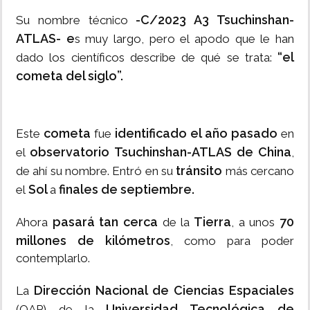
-C/2023 A3 Tsuchinshan-
Su nombre técnico
ATLAS- e
s muy largo, pero el apodo que le han
“el
dado los científicos describe de qué se trata:
cometa del siglo”.
cometa
identificado el año pasado
Este
fue
en
observatorio Tsuchinshan-ATLAS de China
el
,
tránsito
de ahí su nombre. Entró en su
más cercano
Sol
finales de septiembre.
el
a
pasará tan cerca
Tierra
70
Ahora
de la
, a unos
millones de kilómetros
, como para poder
contemplarlo.
Dirección Nacional de Ciencias Espaciales
La
Universidad Tecnológica de
(OAP) de la