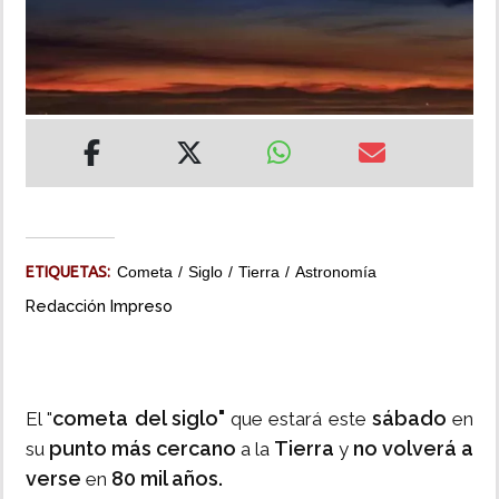
INSÓLITAS
MULTIMEDIA
IMPRESO
ETIQUETAS:
Cometa
Siglo
Tierra
Astronomía
Redacción Impreso
cometa del siglo"
sábado
El "
que estará este
en
punto más cercano
Tierra
no volverá a
su
a la
y
verse
80 mil años.
en