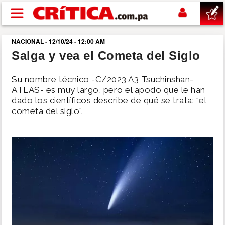
Pasar al contenido principal
NACIONAL - 12/10/24 - 12:00 AM
buscar
Salga y vea el Cometa del Siglo
SUCESOS
Su nombre técnico -C/2023 A3 Tsuchinshan-
ATLAS- es muy largo, pero el apodo que le han
dado los científicos describe de qué se trata: “el
NACIONAL
cometa del siglo”.
POLÍTICA
SHOW
DEPORTES
MUNDO