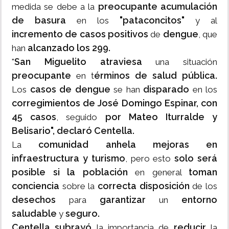
preocupante acumulación
medida se debe a la
de basura
"pataconcitos"
en los
y al
incremento de casos positivos
dengue
de
, que
alcanzado los 299.
han
San Miguelito atraviesa
"
una situación
preocupante
érminos de salud pública.
en t
casos de dengue
disparado
Los
se han
en los
corregimientos de José Domingo Espinar, con
45 casos
por Mateo Iturralde y
, seguido
Belisario", declaró Centella.
comunidad anhela mejoras en
La
infraestructura y turismo
solo será
, pero esto
posible si la población
toman
en general
conciencia
correcta
disposición
sobre la
de los
desechos
garantizar
entorno
para
un
saludable
seguro.
y
Centella subrayó
reducir
la importancia de
la