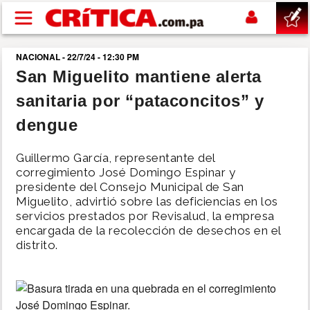
Pasar al contenido principal
NACIONAL - 22/7/24 - 12:30 PM
buscar
San Miguelito mantiene alerta
sanitaria por “pataconcitos” y
SUCESOS
dengue
NACIONAL
Guillermo García, representante del
corregimiento José Domingo Espinar y
POLÍTICA
presidente del Consejo Municipal de San
Miguelito, advirtió sobre las deficiencias en los
servicios prestados por Revisalud, la empresa
SHOW
encargada de la recolección de desechos en el
distrito.
DEPORTES
MUNDO