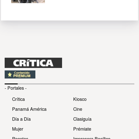
- Portales -
Crítica
Kiosco
Panamá América
Cine
Día a Día
Clasiguía
Mujer
Prémiate
Recetas
Impresora Pacífico