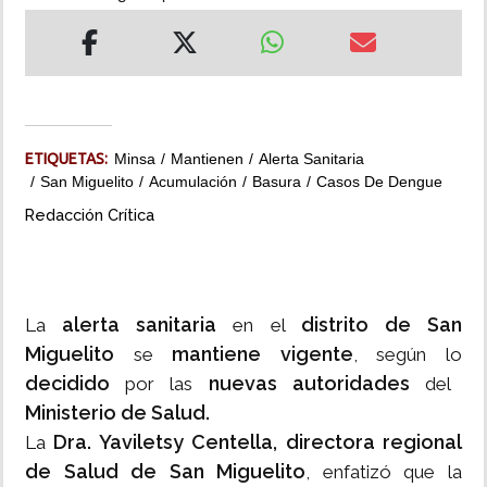
INSÓLITAS
MULTIMEDIA
ETIQUETAS:
Minsa
Mantienen
Alerta Sanitaria
IMPRESO
San Miguelito
Acumulación
Basura
Casos De Dengue
Redacción Crítica
alerta sanitaria
distrito de San
La
en el
Miguelito
mantiene vigente
se
, según lo
decidido
nuevas autoridades
por las
del
Ministerio de Salud.
Dra. Yaviletsy Centella, directora regional
La
de Salud de San Miguelito
, enfatizó que la