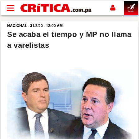
Pasar al contenido principal
NACIONAL - 31/8/20 - 12:00 AM
buscar
Se acaba el tiempo y MP no llama
a varelistas
SUCESOS
NACIONAL
POLÍTICA
SHOW
DEPORTES
MUNDO