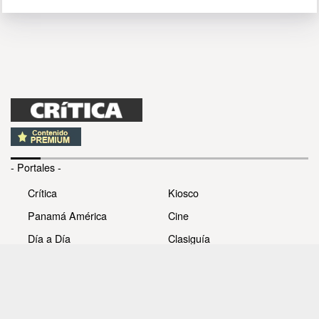
- Portales -
Crítica
Kiosco
Panamá América
Cine
Día a Día
Clasiguía
Mujer
Prémiate
Recetas
Impresora Pacífico