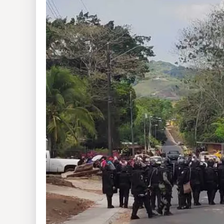
Insólitas
Multimedia
Impreso