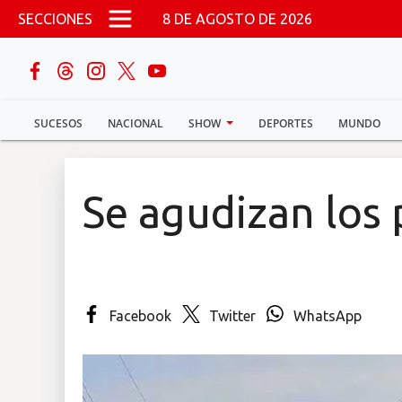
Pasar al contenido principal
SECCIONES
8 DE AGOSTO DE 2026
buscar
SUCESOS
NACIONAL
SHOW
DEPORTES
MUNDO
Sucesos
Nacional
Se agudizan los
Política
Show
Facebook
Twitter
WhatsApp
Deportes
Mundo