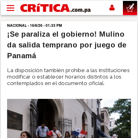
Pasar al contenido principal
NACIONAL - 16/6/26 - 01:33 PM
buscar
¡Se paraliza el gobierno! Mulino
da salida temprano por juego de
SUCESOS
Panamá
NACIONAL
La disposición también prohíbe a las instituciones
modificar o establecer horarios distintos a los
POLÍTICA
contemplados en el documento oficial.
SHOW
DEPORTES
MUNDO