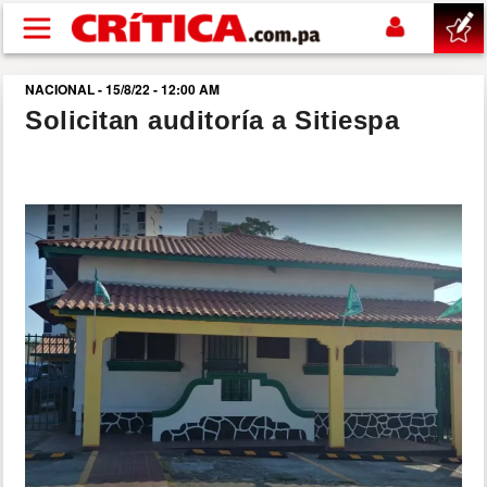
Pasar al contenido principal
NACIONAL - 15/8/22 - 12:00 AM
buscar
Solicitan auditoría a Sitiespa
SUCESOS
NACIONAL
POLÍTICA
SHOW
DEPORTES
MUNDO