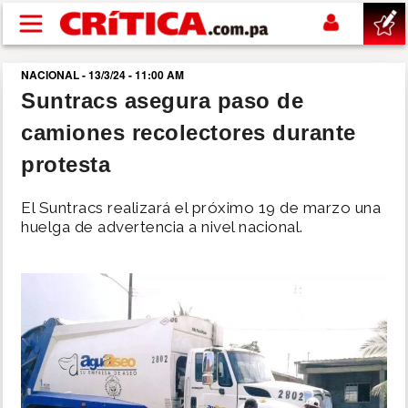
Pasar al contenido principal
NACIONAL - 13/3/24 - 11:00 AM
buscar
Suntracs asegura paso de
camiones recolectores durante
SUCESOS
protesta
NACIONAL
El Suntracs realizará el próximo 19 de marzo una
huelga de advertencia a nivel nacional.
POLÍTICA
SHOW
DEPORTES
MUNDO