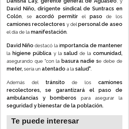
Danisha Lay,
gerente general de Aguaseo
, y
David Niño, dirigente sindical de Suntracs en
Colón
acordó
permitir
paso
, se
el
de los
camiones recolectores
personal de aseo
y del
manifestación
el día de la
.
David Niño
mportancia de mantener
destacó la i
higiene pública
salud
comunidad,
la
y la
de la
basura nadie s
asegurando que "con la
e debe de
meter,
atentado
salud"
sería un
a la
.
tránsito
camiones
Además del
de los
recolectores, se garantizará el paso de
ambulancias y bomberos
para asegurar la
seguridad y bienestar de la población.
Te puede interesar