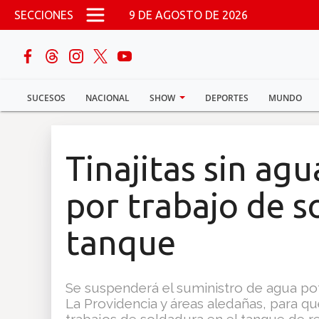
Pasar al contenido principal
SECCIONES
9 DE AGOSTO DE 2026
buscar
SUCESOS
NACIONAL
SHOW
DEPORTES
MUNDO
Sucesos
Nacional
Tinajitas sin ag
Política
por trabajo de s
Show
tanque
Deportes
Se suspenderá el suministro de agua pot
La Providencia y áreas aledañas, para q
Mundo
trabajos de soldadura en el tanque de res