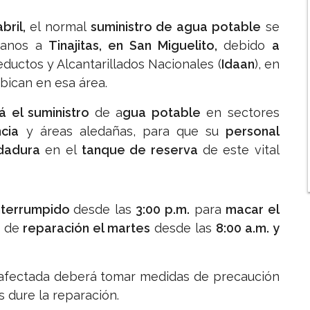
bril,
el normal
suministro de agua potable
se
rcanos a
Tinajitas, en San Miguelito,
debido
a
eductos y Alcantarillados Nacionales (
Idaan
), en
bican en esa área.
 el suministro
de a
gua potable
en sectores
ncia
y áreas aledañas, para que su
personal
ldadura
en el
tanque de reserva
de este vital
nterrumpido
desde las
3:00 p.m.
para
macar el
s de
reparación el martes
desde las
8:00 a.m. y
á afectada deberá tomar medidas de precaución
s dure la reparación.