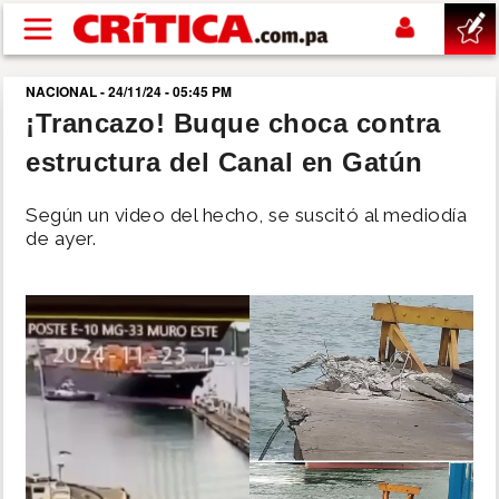
Pasar al contenido principal
NACIONAL - 24/11/24 - 05:45 PM
buscar
¡Trancazo! Buque choca contra
estructura del Canal en Gatún
SUCESOS
Según un video del hecho, se suscitó al mediodía
NACIONAL
de ayer.
POLÍTICA
SHOW
DEPORTES
MUNDO