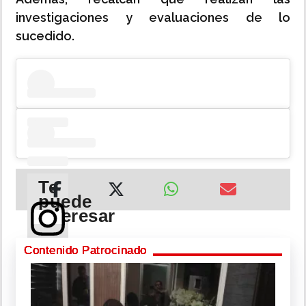
investigaciones y evaluaciones de lo
sucedido.
Te
puede
interesar
Ver
Contenido Patrocinado
esta
Minsa
publicación
busca
en
fondos
Instagram
para