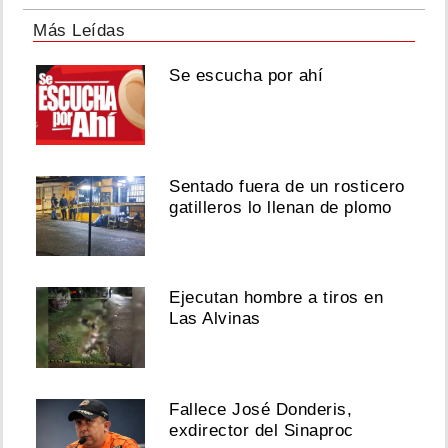
Mulino
rechaza
Más Leídas
el
nuevo
Se escucha por ahí
concepto
de
Policía
Municipal:
'Ojalá
se
Sentado fuera de un rosticero
tumbe
gatilleros lo llenan de plomo
eso'
Agosto
08,
Ejecutan hombre a tiros en
2026
Las Alvinas
Fallece José Donderis,
Ver
exdirector del Sinaproc