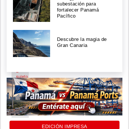
de
subestación para
luz
fortalecer Panamá
Pacífico
Agosto
08,
2026
Descubre la magia de
Gran Canaria
Capturan
en
Darién
a
sujeto
condenado
por
homicidio
ocurrido
en
Quintín
Agosto
EDICIÓN IMPRESA
08,