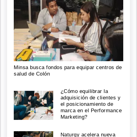
equipar
centros
de
salud
n
bl
c
c
par
d
o
Cri
c
P
n
má
cri
c
p
de
Colón
Agosto
U
m
2)
o
08,
2026
Minsa busca fondos para equipar centros de
salud de Colón
Policlínica
de
¿Cómo equilibrar la
San
adquisición de clientes y
Carlos
el posicionamiento de
opera
marca en el Performance
con
Marketing?
generador
tras
fallas
Naturgy acelera nueva