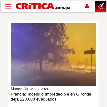
Pasar al contenido principal
buscar
SUCESOS
NACIONAL
POLÍTICA
SHOW
Mundo /
Julio 26, 2026
DEPORTES
Francia: Incendio impredecible en Gironda
deja 220,000 evacuados
MUNDO