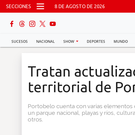
Pasar al contenido principal
SECCIONES
8 DE AGOSTO DE 2026
buscar
SUCESOS
NACIONAL
SHOW
DEPORTES
MUNDO
Sucesos
Nacional
Tratan actualiza
Política
territorial de P
Show
Portobelo cuenta con varias elementos d
Deportes
un parque nacional, playas y ríos, cultu
otros.
Mundo