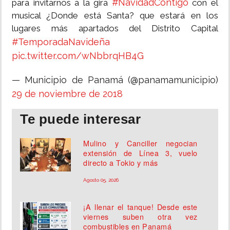
#NavidadContigo
para invitarnos a la gira
con el
musical ¿Donde está Santa? que estará en los
lugares más apartados del Distrito Capital
#TemporadaNavideña
pic.twitter.com/wNbbrqHB4G
— Municipio de Panamá (@panamamunicipio)
29 de noviembre de 2018
Te puede interesar
Mulino y Canciller negocian
extensión de Línea 3, vuelo
directo a Tokio y más
Agosto 05, 2026
¡A llenar el tanque! Desde este
viernes suben otra vez
combustibles en Panamá