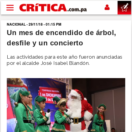
Pasar al contenido principal
NACIONAL - 29/11/18 - 01:15 PM
buscar
Un mes de encendido de árbol,
desfile y un concierto
SUCESOS
Las actividades para este año fueron anunciadas
NACIONAL
por el alcalde José Isabel Blandón.
POLÍTICA
SHOW
DEPORTES
MUNDO