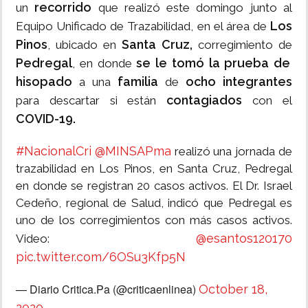
recorrido
un
que realizó este domingo junto al
Los
Equipo Unificado de Trazabilidad, en el área de
Pinos
Santa Cruz,
, ubicado en
corregimiento de
Pedregal
se le tomó la prueba de
, en donde
hisopado
familia
ocho integrantes
a una
de
contagiados
para descartar si están
con el
COVID-19.
#NacionalCri
@MINSAPma
realizó una jornada de
trazabilidad en Los Pinos, en Santa Cruz, Pedregal
en donde se registran 20 casos activos. El Dr. Israel
Cedeño, regional de Salud, indicó que Pedregal es
uno de los corregimientos con más casos activos.
@esantos120170
Video:
pic.twitter.com/6OSu3Kfp5N
— Diario Critica.Pa (@criticaenlinea)
October 18,
2020