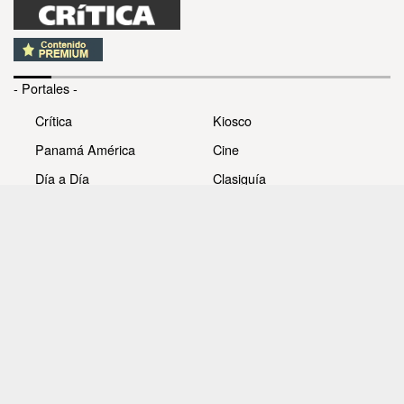
- Portales -
Crítica
Kiosco
Panamá América
Cine
Día a Día
Clasiguía
Mujer
Prémiate
Recetas
Impresora Pacífico
- Redes sociales -
Noticias
Whatsappcri
Videos
Galerías
Todos los derechos reservados Editora Panamá América