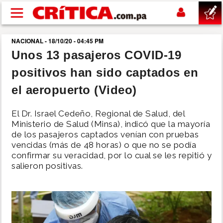
Pasar al contenido principal
NACIONAL - 18/10/20 - 04:45 PM
buscar
Unos 13 pasajeros COVID-19
positivos han sido captados en
SUCESOS
el aeropuerto (Video)
NACIONAL
El Dr. Israel Cedeño, Regional de Salud, del
Ministerio de Salud (Minsa), indicó que la mayoría
POLÍTICA
de los pasajeros captados venían con pruebas
vencidas (más de 48 horas) o que no se podía
confirmar su veracidad, por lo cual se les repitió y
SHOW
salieron positivas.
DEPORTES
MUNDO