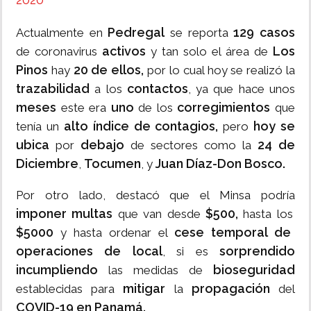
Pedregal
129 casos
Actualmente en
se reporta
activos
Los
de coronavirus
y tan solo el área de
Pinos
20 de ellos,
hay
por lo cual hoy se realizó la
trazabilidad
contactos
a los
, ya que hace unos
meses
uno
corregimientos
este era
de los
que
alto índice de contagios,
hoy se
tenía un
pero
ubica
debajo
24 de
por
de sectores como la
Diciembre
Tocumen
Juan Díaz-Don Bosco.
,
, y
Por otro lado, destacó que el Minsa podría
imponer multas
$500,
que van desde
hasta los
$5000
cese temporal de
y hasta ordenar el
operaciones de local
sorprendido
, si es
incumpliendo
bioseguridad
las medidas de
mitigar
propagación
establecidas para
la
del
COVID-19 en Panamá.