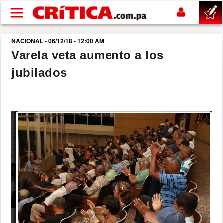
Pasar al contenido principal
NACIONAL - 06/12/18 - 12:00 AM
buscar
Varela veta aumento a los
jubilados
SUCESOS
NACIONAL
POLÍTICA
SHOW
DEPORTES
MUNDO