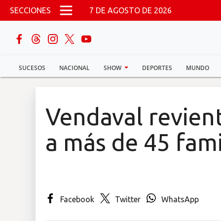
Pasar al contenido principal
SECCIONES
7 DE AGOSTO DE 2026
buscar
SUCESOS
NACIONAL
SHOW
DEPORTES
MUNDO
Sucesos
Nacional
Vendaval revient
Política
a más de 45 famil
Show
Deportes
Facebook
Twitter
WhatsApp
Mundo