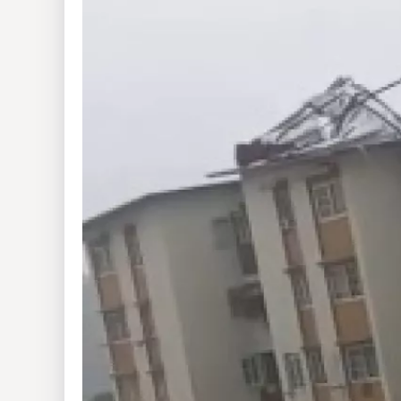
Insólitas
Multimedia
Impreso