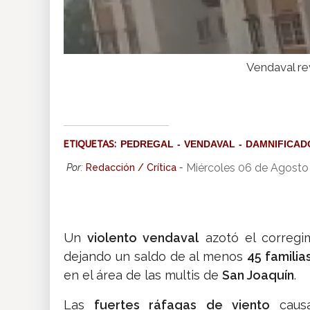
Vendaval rev
ETIQUETAS:
PEDREGAL
VENDAVAL
DAMNIFICAD
Miércoles 06 de Agosto
Por:
Redacción / Crítica
-
Un
violento vendaval
azotó el correg
dejando un saldo de al menos
45 familia
en el área de las multis de
San Joaquín
.
Las
fuertes ráfagas de viento
caus