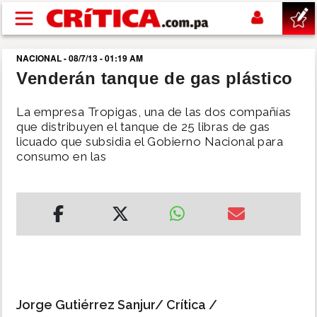
Pasar al contenido principal
NACIONAL - 08/7/13 - 01:19 AM
buscar
Venderán tanque de gas plástico
SUCESOS
La empresa Tropigas, una de las dos compañías
que distribuyen el tanque de 25 libras de gas
licuado que subsidia el Gobierno Nacional para
NACIONAL
consumo en las
POLÍTICA
SHOW
DEPORTES
MUNDO
Jorge Gutiérrez Sanjur/ Crítica /