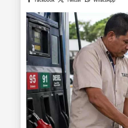
Insólitas
Multimedia
Impreso