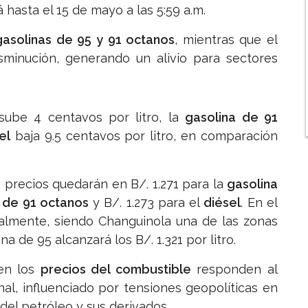
 hasta el 15 de mayo a las 5:59 a.m.
gasolinas de 95 y 91 octanos
, mientras que el
sminución, generando un alivio para sectores
ube 4 centavos por litro, la
gasolina de 91
el
baja 9.5 centavos por litro, en comparación
 precios quedarán en B/. 1.271 para la
gasolina
 de 91 octanos
y B/. 1.273 para el
diésel
. En el
dualmente, siendo Changuinola una de las zonas
a de 95 alcanzará los B/. 1.321 por litro.
 en los
precios del combustible
responden al
l, influenciado por tensiones geopolíticas en
del petróleo y sus derivados.