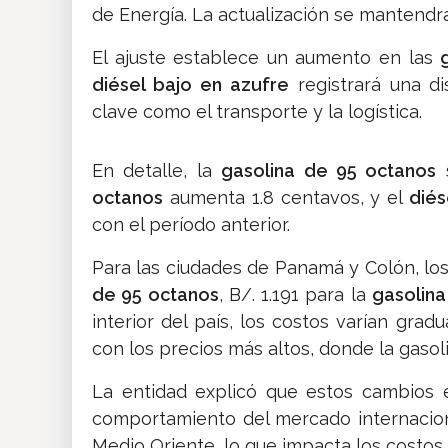
de Energía. La actualización se mantendrá
El ajuste establece un aumento en las
diésel bajo en azufre
registrará una di
clave como el transporte y la logística.
En detalle, la
gasolina de 95 octanos
s
octanos
aumenta 1.8 centavos, y el
diés
con el período anterior.
Para las ciudades de Panamá y Colón, los
de 95 octanos
, B/. 1.191 para la
gasolina
interior del país, los costos varían gra
con los precios más altos, donde la gasolin
La entidad explicó que estos cambios
comportamiento del mercado internaciona
Medio Oriente, lo que impacta los costos 