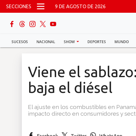
Pasar al contenido principal
SECCIONES
9 DE AGOSTO DE 2026
buscar
SUCESOS
NACIONAL
SHOW
DEPORTES
MUNDO
Sucesos
Nacional
Viene el sablazo:
Política
baja el diésel
Show
El ajuste en los combustibles en Panam
Deportes
impacto directo en consumidores y sect
Mundo
Facebook
Twitter
WhatsApp