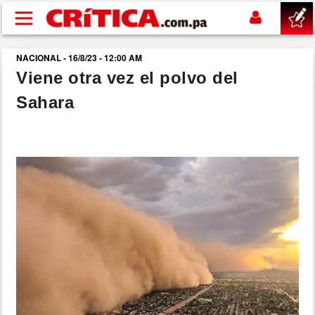
Pasar al contenido principal
NACIONAL - 16/8/23 - 12:00 AM
buscar
Viene otra vez el polvo del
Sahara
SUCESOS
NACIONAL
POLÍTICA
SHOW
DEPORTES
MUNDO