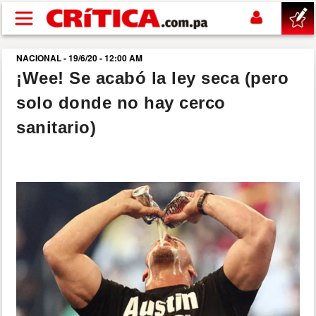
Pasar al contenido principal
NACIONAL - 19/6/20 - 12:00 AM
buscar
¡Wee! Se acabó la ley seca (pero
solo donde no hay cerco
SUCESOS
sanitario)
NACIONAL
POLÍTICA
SHOW
DEPORTES
MUNDO