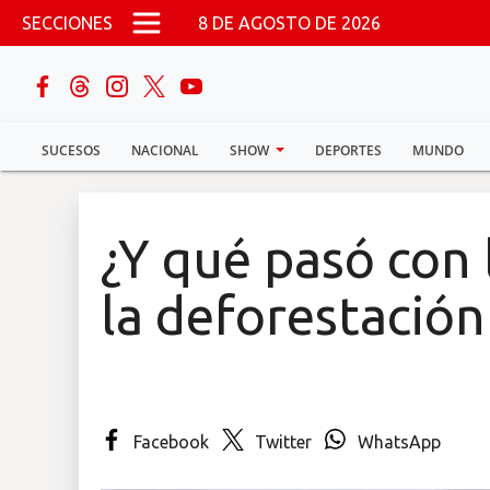
Pasar al contenido principal
SECCIONES
8 DE AGOSTO DE 2026
buscar
SUCESOS
NACIONAL
SHOW
DEPORTES
MUNDO
Sucesos
Nacional
¿Y qué pasó con 
Política
la deforestación
Show
Deportes
Facebook
Twitter
WhatsApp
Mundo