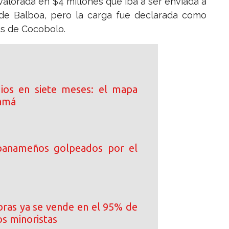
alorada en $4 millones que iba a ser enviada a
e Balboa, pero la carga fue declarada como
os de Cocobolo.
ios en siete meses: el mapa
namá
 panameños golpeados por el
ibras ya se vende en el 95% de
os minoristas