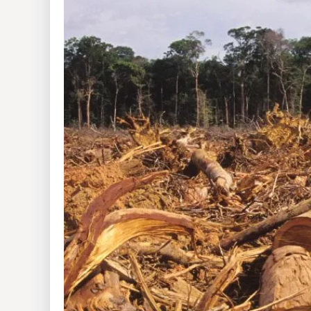
Insólitas
Multimedia
Impreso