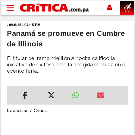
Pasar al contenido principal
- 09/6/15 - 04:15 PM
buscar
Panamá se promueve en Cumbre
de Illinois
SUCESOS
El titular del ramo Melitón Arrocha calificó la
NACIONAL
iniciativa de exitosa ante la acogida recibida en el
evento ferial.
POLÍTICA
SHOW
Redacción / Crítica
DEPORTES
MUNDO