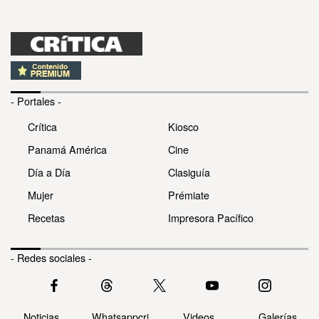
- Portales -
Crítica
Kiosco
Panamá América
Cine
Día a Día
Clasiguía
Mujer
Prémiate
Recetas
Impresora Pacífico
- Redes sociales -
Noticias
Whatsappcri
Videos
Galerías