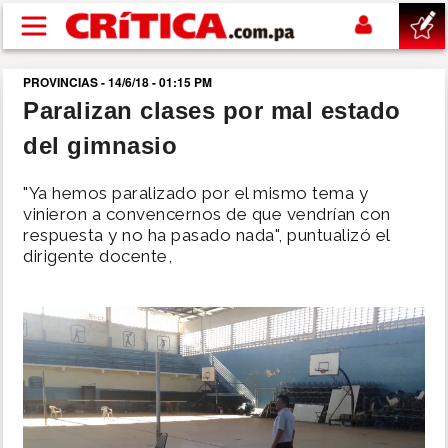
Pasar al contenido principal
PROVINCIAS - 14/6/18 - 01:15 PM
buscar
Paralizan clases por mal estado
del gimnasio
SUCESOS
"Ya hemos paralizado por el mismo tema y
NACIONAL
vinieron a convencernos de que vendrían con
respuesta y no ha pasado nada", puntualizó el
dirigente docente,
POLÍTICA
SHOW
DEPORTES
MUNDO