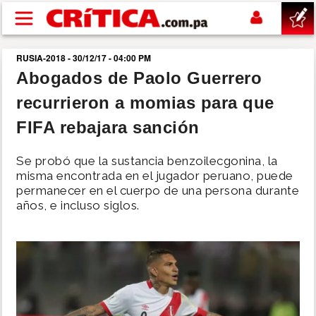
Pasar al contenido principal
RUSIA-2018 - 30/12/17 - 04:00 PM
buscar
Abogados de Paolo Guerrero
recurrieron a momias para que
SUCESOS
FIFA rebajara sanción
NACIONAL
Se probó que la sustancia benzoilecgonina, la
misma encontrada en el jugador peruano, puede
POLÍTICA
permanecer en el cuerpo de una persona durante
años, e incluso siglos.
SHOW
DEPORTES
MUNDO