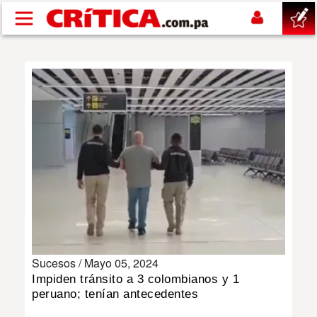
Pasar al contenido principal
buscar
SUCESOS
NACIONAL
POLÍTICA
SHOW
Sucesos /
Mayo 05, 2024
DEPORTES
Impiden tránsito a 3 colombianos y 1
peruano; tenían antecedentes
MUNDO