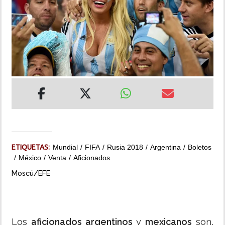
INSÓLITAS
MULTIMEDIA
IMPRESO
ETIQUETAS:
Mundial
FIFA
Rusia 2018
Argentina
Boletos
México
Venta
Aficionados
Moscú/EFE
Los
aficionados argentinos
y
mexicanos
son,