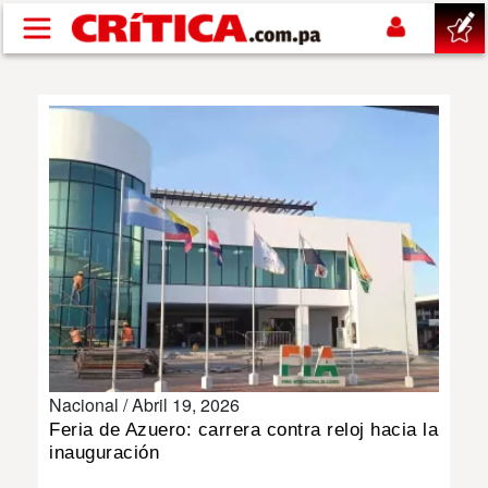
Pasar al contenido principal
buscar
SUCESOS
NACIONAL
POLÍTICA
SHOW
Nacional /
Abril 19, 2026
DEPORTES
Feria de Azuero: carrera contra reloj hacia la
inauguración
MUNDO