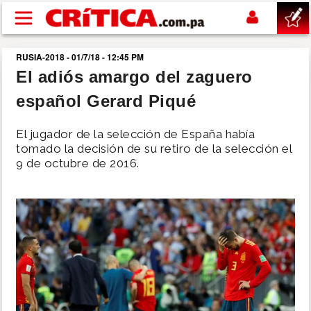
Pasar al contenido principal
RUSIA-2018 - 01/7/18 - 12:45 PM
buscar
El adiós amargo del zaguero
español Gerard Piqué
SUCESOS
El jugador de la selección de España había
NACIONAL
tomado la decisión de su retiro de la selección el
9 de octubre de 2016.
POLÍTICA
SHOW
DEPORTES
MUNDO