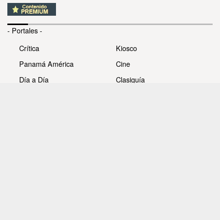
- Portales -
Crítica
Kiosco
Panamá América
Cine
Día a Día
Clasiguía
Mujer
Prémiate
Recetas
Impresora Pacífico
- Redes sociales -
Noticias
Whatsappcri
Videos
Galerías
Todos los derechos reservados Editora Panamá América
S.A. - Ciudad de Panamá - Panamá 2026.