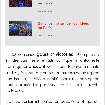
en Zagreb
Julio 16, 2018
Baño de masas de los "bleus"
en París
Julio 16, 2018
goles
victorias
El 102, con cinco
, 73
, 15 empates y
14 derrotas. será el último. Piqué afrontó este
encuentro
domingo su
final con España, un duelo
triste
eliminación
y frustrante, por la
de un equipo
que insistió, insistió e insistió, pero fue doblegado
contra pronóstico por Rusia en el estadio Luzhniki
de Moscú.
fortuna
No tuvo
España. Tampoco él, protagonista