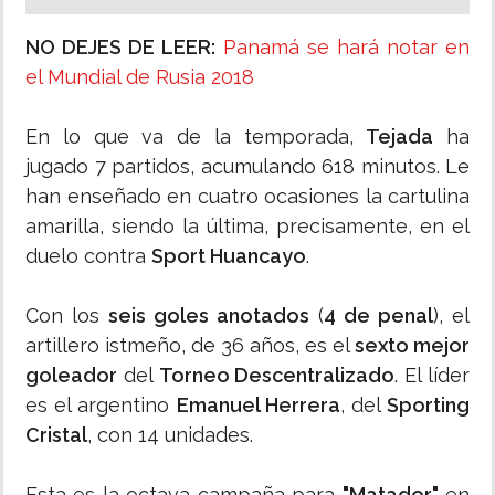
NO DEJES DE LEER:
Panamá se hará notar en
el Mundial de Rusia 2018
En lo que va de la temporada,
Tejada
ha
jugado 7 partidos, acumulando 618 minutos. Le
han enseñado en cuatro ocasiones la cartulina
amarilla, siendo la última, precisamente, en el
duelo contra
Sport Huancayo
.
Con los
seis goles anotados
(
4 de penal
), el
artillero istmeño, de 36 años, es el
sexto mejor
goleador
del
Torneo Descentralizado
. El líder
es el argentino
Emanuel Herrera
, del
Sporting
Cristal
, con 14 unidades.
Esta es la octava campaña para
"Matador"
en