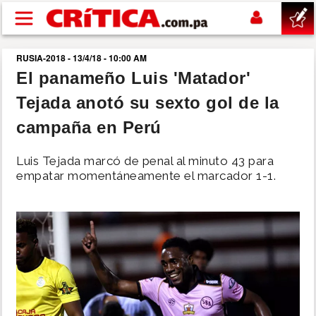
Pasar al contenido principal
RUSIA-2018 - 13/4/18 - 10:00 AM
buscar
El panameño Luis 'Matador'
Tejada anotó su sexto gol de la
SUCESOS
campaña en Perú
NACIONAL
Luis Tejada marcó de penal al minuto 43 para
empatar momentáneamente el marcador 1-1.
POLÍTICA
SHOW
DEPORTES
MUNDO