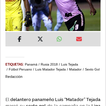
INSÓLITAS
MULTIMEDIA
IMPRESO
ETIQUETAS:
Panamá
Rusia 2018
Luis Tejada
Fútbol Peruano
Luis Matador Tejada
Matador
Sexto Gol
Redacción
El
delantero panameño Luis “Matador” Tejada
marcó su
sexto gol
de la campaña en la
Liga