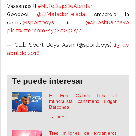
#NoTeDejoDeAlentar
Vaaaamos!!!
@ElMatadorTejada
Goooool
empareja la
@sportboys
@clubshuancayo
cuenta
1-1
pic.twitter.com/sy3XAG3OyZ
— Club Sport Boys Assn (@sportboys)
13 de
abril de 2018
Te puede interesar
El Real Oviedo ficha al
mundialista panameño Édgar
Bárcenas
Julio 18, 2018
Tres millones de extranjeros