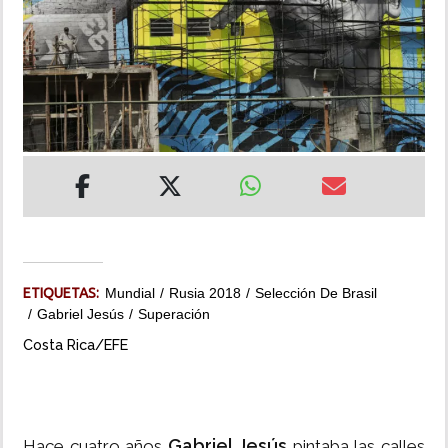
INSÓLITAS
MULTIMEDIA
IMPRESO
ETIQUETAS:
Mundial
Rusia 2018
Selección De Brasil
Gabriel Jesús
Superación
Costa Rica/EFE
Gabriel Jesús
Hace cuatro años
pintaba las calles