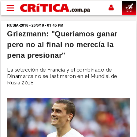
Pasar al contenido principal
RUSIA-2018 - 26/6/18 - 01:45 PM
buscar
Griezmann: "Queríamos ganar
pero no al final no merecía la
SUCESOS
pena presionar"
NACIONAL
La selección de Francia y el combinado de
Dinamarca no se lastimaron en el Mundial de
POLÍTICA
Rusia 2018.
SHOW
DEPORTES
MUNDO