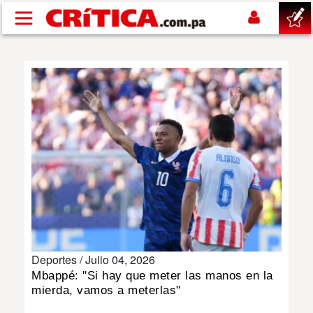
Pasar al contenido principal
buscar
SUCESOS
NACIONAL
POLÍTICA
SHOW
Deportes /
Julio 04, 2026
DEPORTES
Mbappé: "Si hay que meter las manos en la
mierda, vamos a meterlas"
MUNDO