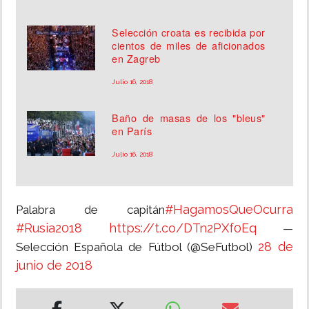
Selección croata es recibida por
cientos de miles de aficionados
en Zagreb
Julio 16, 2018
Baño de masas de los "bleus"
en París
Julio 16, 2018
#HagamosQueOcurra
Palabra de capitán
#Rusia2018
https://t.co/DTn2PXf0Eq
—
28 de
Selección Española de Fútbol (@SeFutbol)
junio de 2018