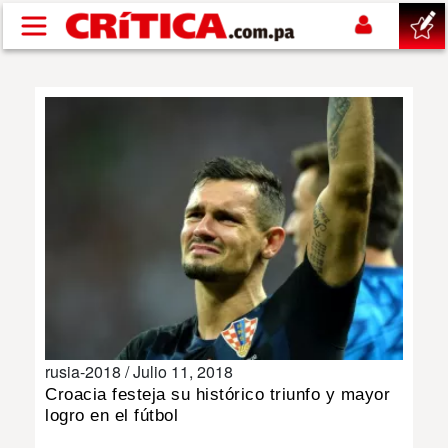
Pasar al contenido principal
buscar
SUCESOS
NACIONAL
POLÍTICA
SHOW
rusia-2018 /
Julio 11, 2018
DEPORTES
Croacia festeja su histórico triunfo y mayor
logro en el fútbol
MUNDO