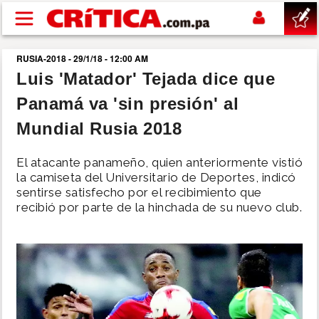
Pasar al contenido principal
RUSIA-2018 - 29/1/18 - 12:00 AM
buscar
Luis 'Matador' Tejada dice que
Panamá va 'sin presión' al
SUCESOS
Mundial Rusia 2018
NACIONAL
El atacante panameño, quien anteriormente vistió
la camiseta del Universitario de Deportes, indicó
POLÍTICA
sentirse satisfecho por el recibimiento que
recibió por parte de la hinchada de su nuevo club.
SHOW
DEPORTES
MUNDO