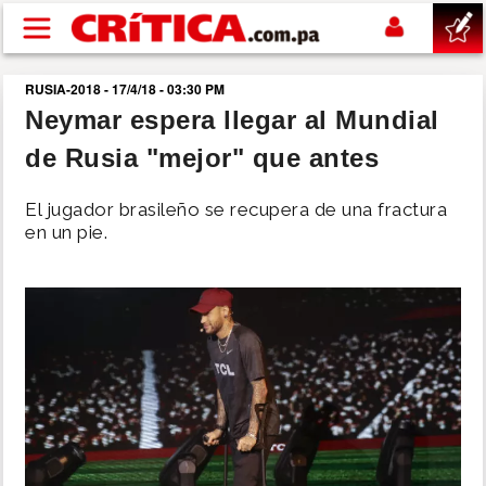
Pasar al contenido principal
RUSIA-2018 - 17/4/18 - 03:30 PM
buscar
Neymar espera llegar al Mundial
de Rusia "mejor" que antes
SUCESOS
El jugador brasileño se recupera de una fractura
NACIONAL
en un pie.
POLÍTICA
SHOW
DEPORTES
MUNDO