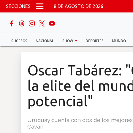
Pasar al contenido principal
SECCIONES
8 DE AGOSTO DE 2026
buscar
SUCESOS
NACIONAL
SHOW
DEPORTES
MUNDO
Sucesos
Nacional
Oscar Tabárez: "
Política
la elite del mun
Show
potencial"
Deportes
Uruguay cuenta con dos de los mejores 
Cavani.
Mundo