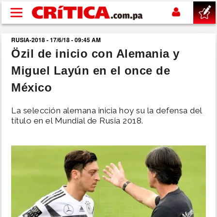
Pasar al contenido principal
RUSIA-2018 - 17/6/18 - 09:45 AM
buscar
Özil de inicio con Alemania y
Miguel Layún en el once de
SUCESOS
México
NACIONAL
La selección alemana inicia hoy su la defensa del
título en el Mundial de Rusia 2018.
POLÍTICA
SHOW
DEPORTES
MUNDO