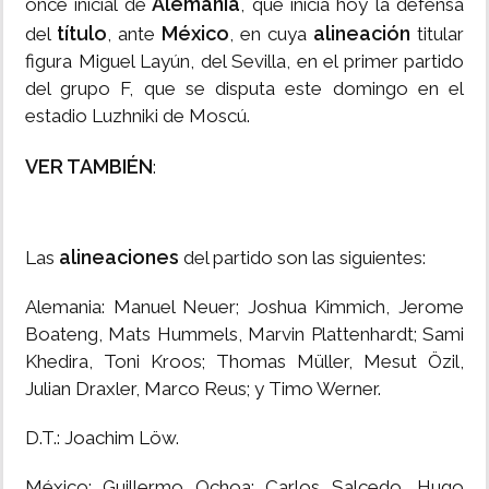
Alemania
once inicial de
, que inicia hoy la defensa
título
México
alineación
del
, ante
, en cuya
titular
figura Miguel Layún, del Sevilla, en el primer partido
del grupo F, que se disputa este domingo en el
estadio Luzhniki de Moscú.
VER TAMBIÉN
:
alineaciones
Las
del partido son las siguientes:
Alemania: Manuel Neuer; Joshua Kimmich, Jerome
Boateng, Mats Hummels, Marvin Plattenhardt; Sami
Khedira, Toni Kroos; Thomas Müller, Mesut Özil,
Julian Draxler, Marco Reus; y Timo Werner.
D.T.: Joachim Löw.
México: Guillermo Ochoa; Carlos Salcedo, Hugo