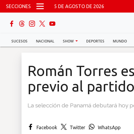
Pasar al contenido principal
SECCIONES
5 DE AGOSTO DE 2026
buscar
SUCESOS
NACIONAL
SHOW
DEPORTES
MUNDO
Sucesos
Nacional
Román Torres esc
Política
previo al partid
Show
La selección de Panamá debutará hoy p
Deportes
Facebook
Twitter
WhatsApp
Mundo