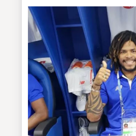
Insólitas
Multimedia
Impreso