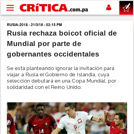
Pasar al contenido principal
RUSIA-2018 - 21/3/18 - 02:15 PM
buscar
Rusia rechaza boicot oficial de
Mundial por parte de
SUCESOS
gobernantes occidentales
NACIONAL
Se está planteando ignorar la invitación para
viajar a Rusia el Gobierno de Islandia, cuya
POLÍTICA
selección debutará en una Copa Mundial, por
solidaridad con el Reino Unido.
SHOW
DEPORTES
MUNDO