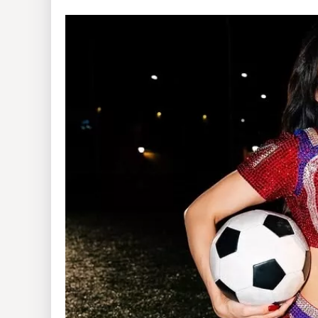
Insólitas
Multimedia
Impreso