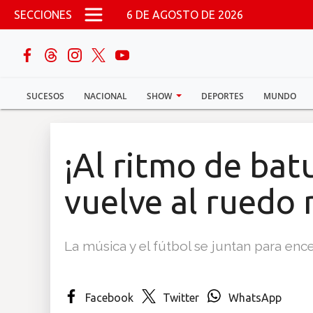
Pasar al contenido principal
SECCIONES
6 DE AGOSTO DE 2026
buscar
SUCESOS
NACIONAL
SHOW
DEPORTES
MUNDO
Sucesos
Nacional
¡Al ritmo de bat
Política
vuelve al ruedo 
Show
La música y el fútbol se juntan para enc
Deportes
Facebook
Twitter
WhatsApp
Mundo