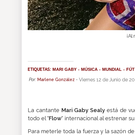
¡Al
ETIQUETAS:
MARI GABY
MÚSICA
MUNDIAL
FÚT
Viernes 12 de Junio de 2
Por:
Marlene González
-
La cantante
Mari Gaby Sealy
está de vu
todo el "
Flow
" internacional al estrenar s
Para meterle toda la fuerza y la sazón de l